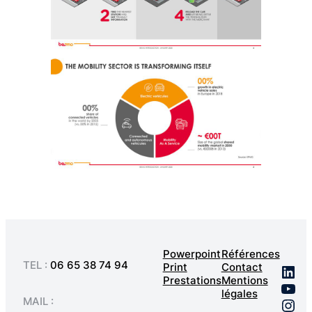
Powerpoint
Références
TEL :
06 65 38 74 94
Print
Contact
Lin
Prestations
Mentions
You
légales
Ins
MAIL :