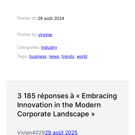
Postes on:
29 août 2024
Postes by:
virginie
Categories:
Industry
Tags:
business
, 
news
, 
trends
, 
world
3 185 réponses à « Embracing
Innovation in the Modern
Corporate Landscape »
Vivian4029
29 août 2025